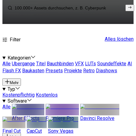
Alles löschen
Filter
Kategorien
Alle
Ubergange
Titel
Bauchbinden
VFX
LUTs
Soundeffekte
AI
Flash FX
Baukasten
Presets
Projekte
Retro
Diashows
Mehr
Typ
Kostenpflichtig
Kostenlos
Software
Alle
After Effects
Premiere Pro
Davinci Resolve
Final Cut
CapCut
Sony Vegas