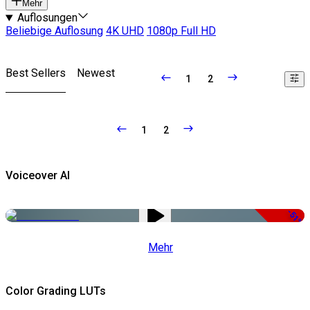
Mehr
Auflosungen
Beliebige Auflosung
4K UHD
1080p Full HD
Best Sellers
Newest
1
2
1
2
Voiceover AI
-51%
Mehr
Color Grading LUTs