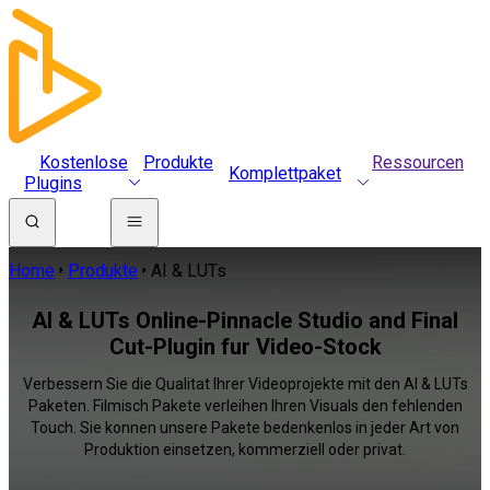
Kostenlose
Produkte
Ressourcen
Komplettpaket
Plugins
Home
Produkte
AI & LUTs
AI & LUTs Online-Pinnacle Studio and Final
Cut-Plugin fur Video-Stock
Verbessern Sie die Qualitat Ihrer Videoprojekte mit den AI & LUTs
Paketen. Filmisch Pakete verleihen Ihren Visuals den fehlenden
Touch. Sie konnen unsere Pakete bedenkenlos in jeder Art von
Produktion einsetzen, kommerziell oder privat.