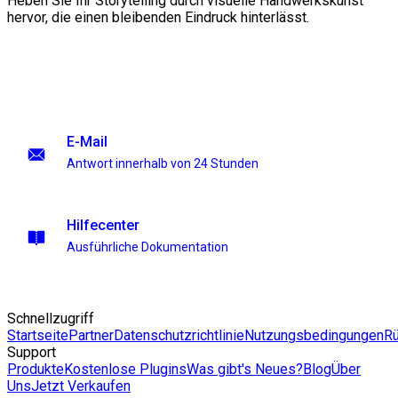
Heben Sie Ihr Storytelling durch visuelle Handwerkskunst
hervor, die einen bleibenden Eindruck hinterlässt.
E-Mail
Antwort innerhalb von 24 Stunden
Hilfecenter
Ausführliche Dokumentation
Schnellzugriff
Startseite
Partner
Datenschutzrichtlinie
Nutzungsbedingungen
Rü
Support
Produkte
Kostenlose Plugins
Was gibt's Neues?
Blog
Über
Uns
Jetzt Verkaufen