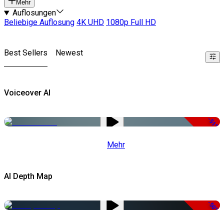
Mehr
Auflosungen
Beliebige Auflosung
4K UHD
1080p Full HD
Best Sellers
Newest
Voiceover AI
-51%
Mehr
AI Depth Map
-50%