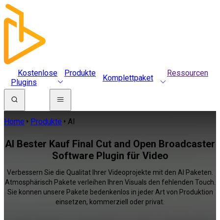
Kostenlose
Produkte
Ressourcen
Komplettpaket
Plugins
Home
Produkte
AI
AI Bester Kauf Final Cut and Open Broadcaster
Software Plugin für Video
Verbessern Sie die Qualitat Ihrer Videoprojekte mit den AI Paketen.
Atmosphärisch Pakete verleihen Ihren Visuals den fehlenden Touch.
Sie konnen unsere Pakete bedenkenlos in jeder Art von Produktion
einsetzen, kommerziell oder privat.