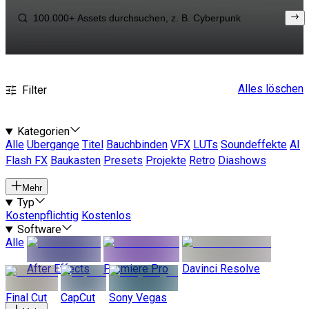
Alles löschen
Filter
Kategorien
Alle
Ubergange
Titel
Bauchbinden
VFX
LUTs
Soundeffekte
AI
Flash FX
Baukasten
Presets
Projekte
Retro
Diashows
Mehr
Typ
Kostenpflichtig
Kostenlos
Software
Alle
After Effects
Premiere Pro
Davinci Resolve
Final Cut
CapCut
Sony Vegas