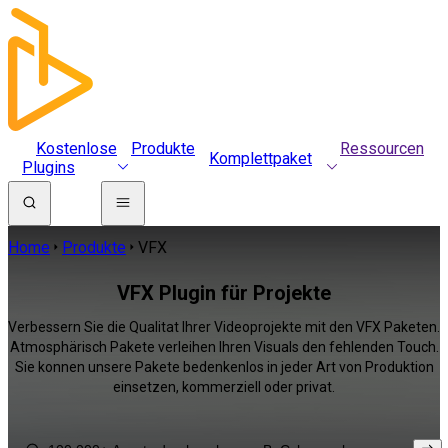
Kostenlose
Produkte
Ressourcen
Komplettpaket
Plugins
Home
Produkte
VFX
VFX Plugin für Projekte
Verbessern Sie die Qualitat Ihrer Videoprojekte mit den VFX Paketen.
Atmosphärisch Pakete verleihen Ihren Visuals den fehlenden Touch.
Sie konnen unsere Pakete bedenkenlos in jeder Art von Produktion
einsetzen, kommerziell oder privat.