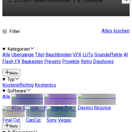
Alles löschen
Filter
Kategorien
Alle
Ubergange
Titel
Bauchbinden
VFX
LUTs
Soundeffekte
AI
Flash FX
Baukasten
Presets
Projekte
Retro
Diashows
Mehr
Typ
Kostenpflichtig
Kostenlos
Software
Alle
After Effects
Premiere Pro
Davinci Resolve
Final Cut
CapCut
Sony Vegas
Mehr