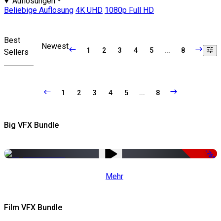
Auflosungen
Beliebige Auflosung
4K UHD
1080p Full HD
Best
Newest
1
2
3
4
5
...
8
Sellers
1
2
3
4
5
...
8
Big VFX Bundle
-75%
Mehr
Film VFX Bundle