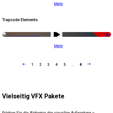
Mehr
Trapcode Elements
-50%
Mehr
1
2
3
4
5
...
8
Vielseitig VFX Pakete
Erleben Sie die Alchemie der visuellen Aufwertung –