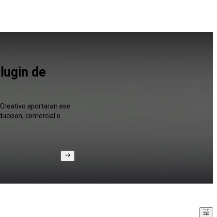
lugin de
 Creativo aportaran ese
duccion, comercial o