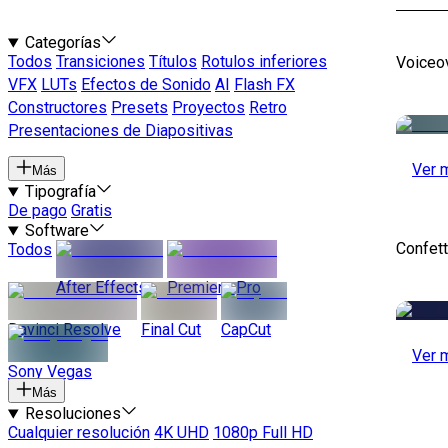
Categorías
Todos
Transiciones
Títulos
Rotulos inferiores
Voiceo
VFX
LUTs
Efectos de Sonido
AI
Flash FX
Constructores
Presets
Proyectos
Retro
Presentaciones de Diapositivas
Ver 
Más
Tipografía
De pago
Gratis
Software
Confett
Todos
After Effects
Premiere Pro
Davinci Resolve
Final Cut
CapCut
Ver 
Sony Vegas
Más
Resoluciones
Cualquier resolución
4K UHD
1080p Full HD