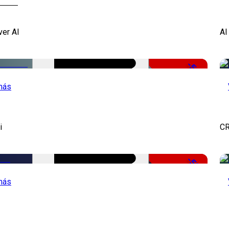
ver AI
AI
-51%
más
i
CR
-50%
más