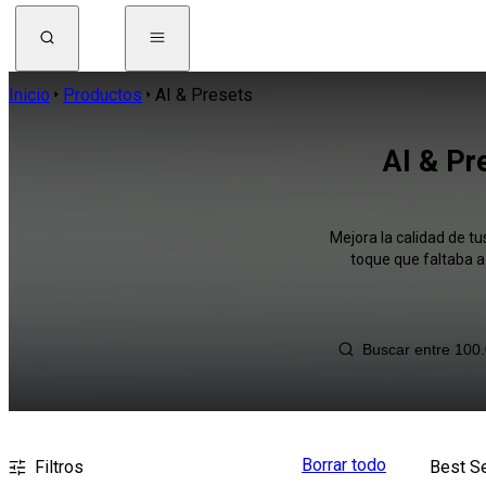
Inicio
Productos
AI & Presets
AI & Pr
Mejora la calidad de t
toque que faltaba a
Borrar todo
Filtros
Best Se