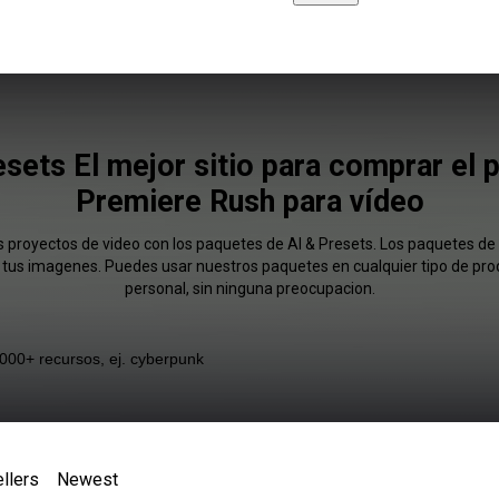
esets El mejor sitio para comprar el p
Premiere Rush para vídeo
us proyectos de video con los paquetes de AI & Presets. Los paquetes de
 tus imagenes. Puedes usar nuestros paquetes en cualquier tipo de pro
personal, sin ninguna preocupacion.
llers
Newest