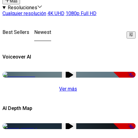
Más
Resoluciones
Cualquier resolución
4K UHD
1080p Full HD
Best Sellers
Newest
Voiceover AI
-51%
Ver más
AI Depth Map
-50%