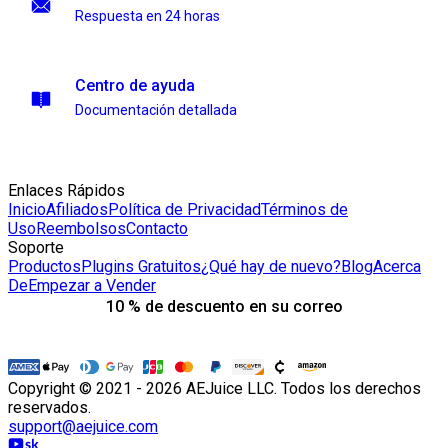
Respuesta en 24 horas
Centro de ayuda
Documentación detallada
Enlaces Rápidos
Inicio
Afiliados
Política de Privacidad
Términos de
Uso
Reembolsos
Contacto
Soporte
Productos
Plugins Gratuitos
¿Qué hay de nuevo?
Blog
Acerca
De
Empezar a Vender
10 % de descuento en su correo
Copyright © 2021 - 2026 AEJuice LLC. Todos los derechos
reservados.
support@aejuice.com