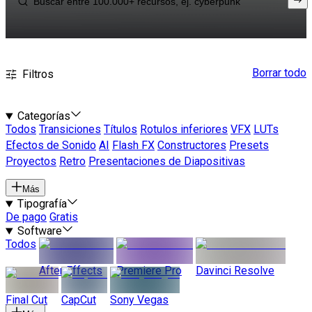
Borrar todo
Filtros
Categorías
Todos
Transiciones
Títulos
Rotulos inferiores
VFX
LUTs
Efectos de Sonido
AI
Flash FX
Constructores
Presets
Proyectos
Retro
Presentaciones de Diapositivas
Más
Tipografía
De pago
Gratis
Software
Todos
After Effects
Premiere Pro
Davinci Resolve
Final Cut
CapCut
Sony Vegas