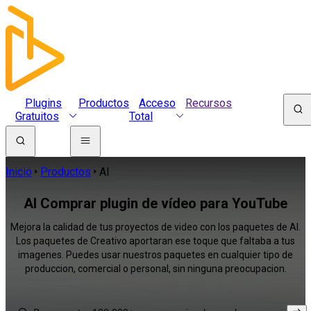
Plugins
Productos
Acceso
Recursos
Gratuitos
Total
Inicio
Productos
AI
AI Comprar plugin de vídeo para YouTube
Mejora la calidad de tus proyectos de video con los paquetes de AI.
Los paquetes de Creativo aportaran ese toque que faltaba a tus
imagenes. Puedes usar nuestros paquetes en cualquier tipo de
produccion, comercial o personal, sin ninguna preocupacion.