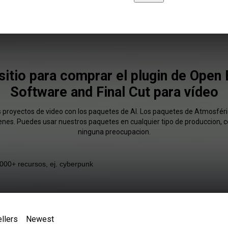
 sitio para comprar el plugin de Open
Software and Final Cut para vídeo
us proyectos de video con los paquetes de AI. Los paquetes de Atmosfér
enes. Puedes usar nuestros paquetes en cualquier tipo de produccion, co
ninguna preocupacion.
llers
Newest