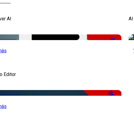
ver AI
AI
-51%
más
o Editor
Gratis
más