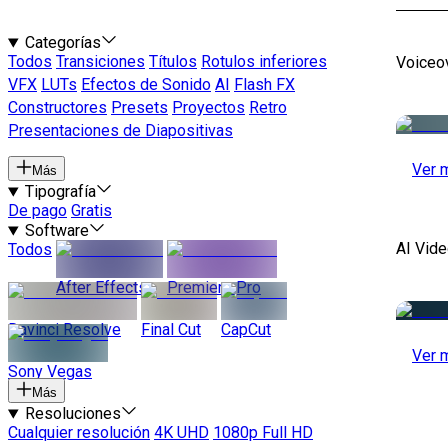
Categorías
Todos
Transiciones
Títulos
Rotulos inferiores
Voiceo
VFX
LUTs
Efectos de Sonido
AI
Flash FX
Constructores
Presets
Proyectos
Retro
Presentaciones de Diapositivas
Ver 
Más
Tipografía
De pago
Gratis
Software
AI Vide
Todos
After Effects
Premiere Pro
Davinci Resolve
Final Cut
CapCut
Ver 
Sony Vegas
Más
Resoluciones
Cualquier resolución
4K UHD
1080p Full HD