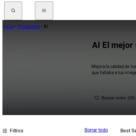
Inicio
Productos
AI
AI El mejor
Mejora la calidad de t
que faltaba a tus imag
Borrar todo
Filtros
Best Se