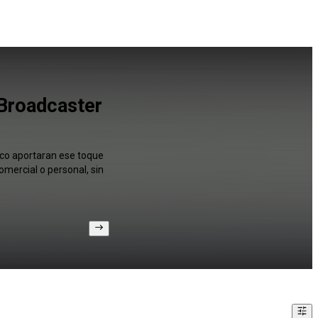
 Broadcaster
ico aportaran ese toque
mercial o personal, sin