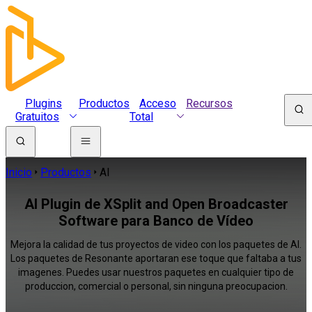
Plugins
Productos
Acceso
Recursos
Gratuitos
Total
Inicio
Productos
AI
AI Plugin de XSplit and Open Broadcaster
Software para Banco de Vídeo
Mejora la calidad de tus proyectos de video con los paquetes de AI.
Los paquetes de Resonante aportaran ese toque que faltaba a tus
imagenes. Puedes usar nuestros paquetes en cualquier tipo de
produccion, comercial o personal, sin ninguna preocupacion.