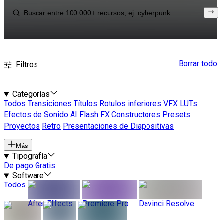
Borrar todo
Filtros
Categorías
Todos
Transiciones
Títulos
Rotulos inferiores
VFX
LUTs
Efectos de Sonido
AI
Flash FX
Constructores
Presets
Proyectos
Retro
Presentaciones de Diapositivas
Más
Tipografía
De pago
Gratis
Software
Todos
After Effects
Premiere Pro
Davinci Resolve