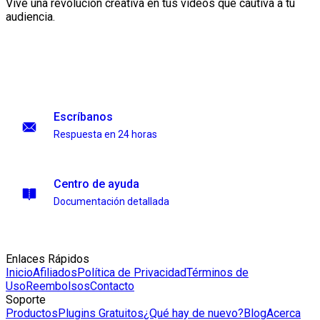
Vive una revolucion creativa en tus videos que cautiva a tu
audiencia.
Escríbanos
Respuesta en 24 horas
Centro de ayuda
Documentación detallada
Enlaces Rápidos
Inicio
Afiliados
Política de Privacidad
Términos de
Uso
Reembolsos
Contacto
Soporte
Productos
Plugins Gratuitos
¿Qué hay de nuevo?
Blog
Acerca