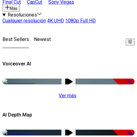
Final Cut
CapCut
Sony Vegas
Más
Resoluciones
Cualquier resolución
4K UHD
1080p Full HD
Best Sellers
Newest
Voiceover AI
-51%
Ver más
AI Depth Map
-50%