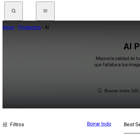
Inicio
Productos
AI
AI P
Mejora la calidad de t
que faltaba a tus imag
Borrar todo
Filtros
Best Se