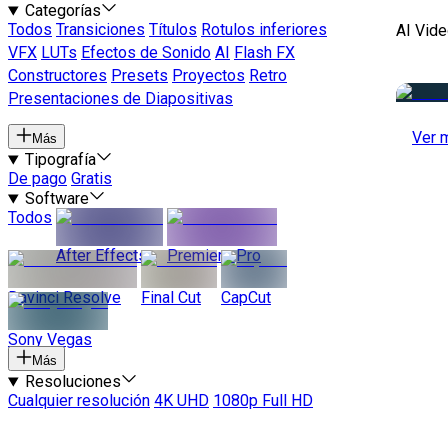
Categorías
Todos
Transiciones
Títulos
Rotulos inferiores
AI Vide
VFX
LUTs
Efectos de Sonido
AI
Flash FX
Constructores
Presets
Proyectos
Retro
Presentaciones de Diapositivas
Ver 
Más
Tipografía
De pago
Gratis
Software
Todos
After Effects
Premiere Pro
Davinci Resolve
Final Cut
CapCut
Sony Vegas
Más
Resoluciones
Cualquier resolución
4K UHD
1080p Full HD