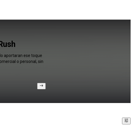
 Rush
ado aportaran ese toque
mercial o personal, sin