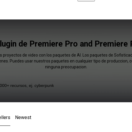
lugin de Premiere Pro and Premiere
us proyectos de video con los paquetes de AI. Los paquetes de Sofistic
enes. Puedes usar nuestros paquetes en cualquier tipo de produccion, co
ninguna preocupacion.
llers
Newest