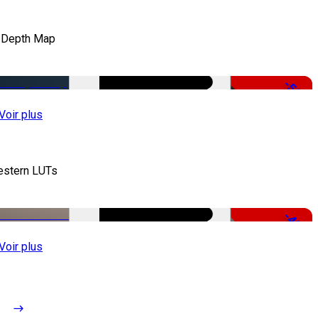
 Depth Map
-50%
Voir plus
stern LUTs
-48%
Voir plus