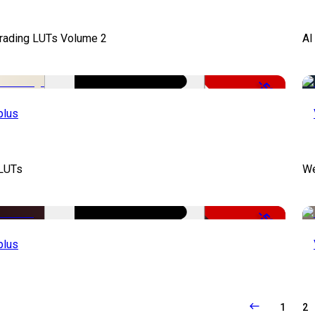
Grading LUTs Volume 2
AI
-50%
plus
 LUTs
We
-50%
plus
1
2