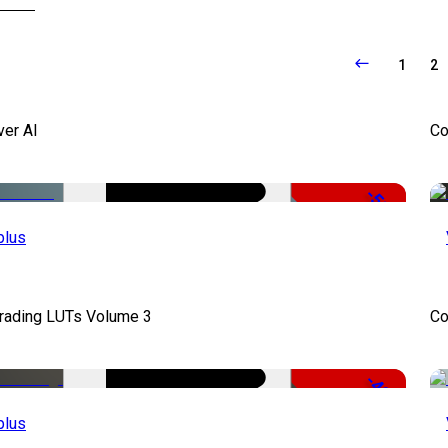
1
2
ver AI
Co
-51%
plus
Grading LUTs Volume 3
Co
-49%
plus