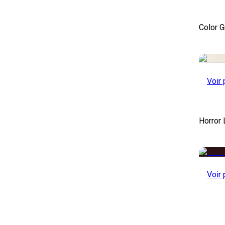
Color 
Voir 
Horror
Voir 