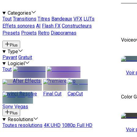
Categories
Tout
Transitions
Titres
Bandeaux
VFX
LUTs
Effets sonores
AI
Flash FX
Constructeurs
Presets
Projets
Retro
Diaporamas
Voiceo
Plus
Type
Payant
Gratuit
Logiciel
Tout
Voir 
After Effects
Premiere Pro
Davinci Resolve
Final Cut
CapCut
Color 
Sony Vegas
Plus
Resolutions
Toutes resolutions
4K UHD
1080p Full HD
Voir 