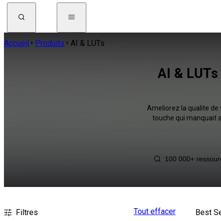
Accueil
Produits
AI & LUTs
AI & LUTs 
Ameliorez la qualite de
touche qui manquait a
Tout effacer
Filtres
Best Se