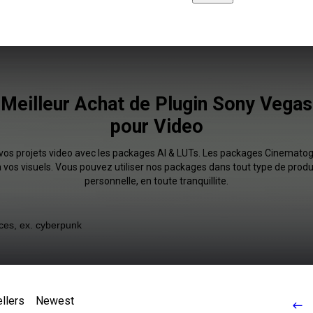
Meilleur Achat de Plugin Sony Vegas
pour Video
 vos projets video avec les packages AI & LUTs. Les packages Cinemato
 vos visuels. Vous pouvez utiliser nos packages dans tout type de prod
personnelle, en toute tranquillite.
llers
Newest