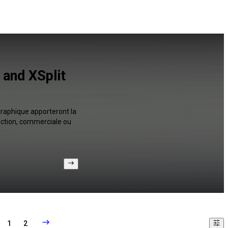
 and XSplit
graphique apporteront la
uction, commerciale ou
1
2