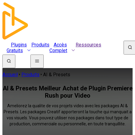
Plugins
Produits
Accès
Ressources
Gratuits
Complet
Accueil
Produits
AI & Presets
AI & Presets Meilleur Achat de Plugin Premiere
Rush pour Video
Ameliorez la qualite de vos projets video avec les packages AI &
Presets. Les packages Creatif apporteront la touche qui manquait a
vos visuels. Vous pouvez utiliser nos packages dans tout type de
production, commerciale ou personnelle, en toute tranquillite.