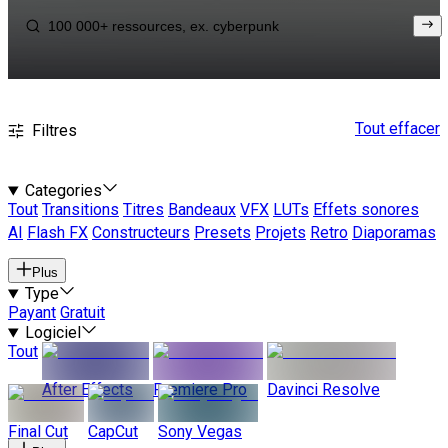
Tout effacer
Filtres
Categories
Tout
Transitions
Titres
Bandeaux
VFX
LUTs
Effets sonores
AI
Flash FX
Constructeurs
Presets
Projets
Retro
Diaporamas
Plus
Type
Payant
Gratuit
Logiciel
Tout
After Effects
Premiere Pro
Davinci Resolve
Final Cut
CapCut
Sony Vegas