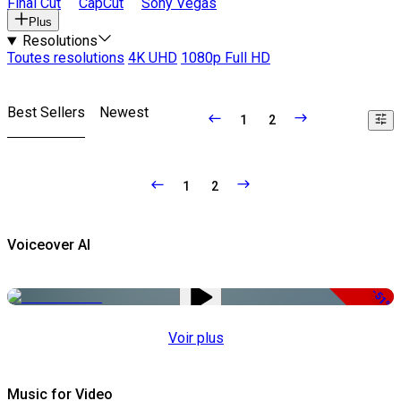
Final Cut
CapCut
Sony Vegas
Plus
Resolutions
Toutes resolutions
4K UHD
1080p Full HD
Best Sellers
Newest
1
2
1
2
Voiceover AI
-51%
Voir plus
Music for Video