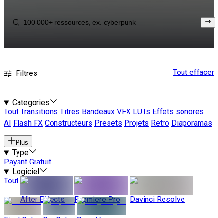
Tout effacer
Filtres
Categories
Tout
Transitions
Titres
Bandeaux
VFX
LUTs
Effets sonores
AI
Flash FX
Constructeurs
Presets
Projets
Retro
Diaporamas
Plus
Type
Payant
Gratuit
Logiciel
Tout
After Effects
Premiere Pro
Davinci Resolve