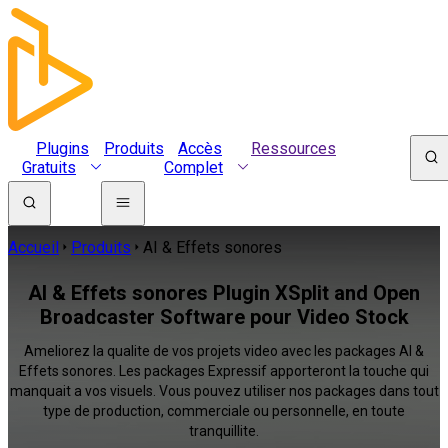
Plugins
Produits
Accès
Ressources
Gratuits
Complet
Accueil
Produits
AI & Effets sonores
AI & Effets sonores Plugin XSplit and Open
Broadcaster Software pour Video Stock
Ameliorez la qualite de vos projets video avec les packages AI &
Effets sonores. Les packages Expressif apporteront la touche qui
manquait a vos visuels. Vous pouvez utiliser nos packages dans tout
type de production, commerciale ou personnelle, en toute
tranquillite.