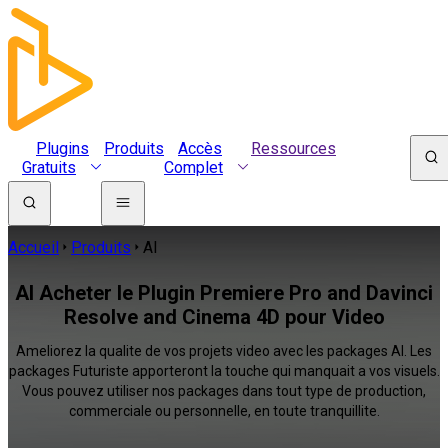
Plugins
Produits
Accès
Ressources
Gratuits
Complet
Accueil
Produits
AI
AI Acheter le Plugin Premiere Pro and Davinci
Resolve and Cinema 4D pour Video
Ameliorez la qualite de vos projets video avec les packages AI. Les
packages Futuriste apporteront la touche qui manquait a vos visuels.
Vous pouvez utiliser nos packages dans tout type de production,
commerciale ou personnelle, en toute tranquillite.