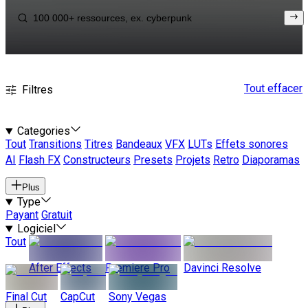
Tout effacer
Filtres
Categories
Tout
Transitions
Titres
Bandeaux
VFX
LUTs
Effets sonores
AI
Flash FX
Constructeurs
Presets
Projets
Retro
Diaporamas
Plus
Type
Payant
Gratuit
Logiciel
Tout
After Effects
Premiere Pro
Davinci Resolve
Final Cut
CapCut
Sony Vegas