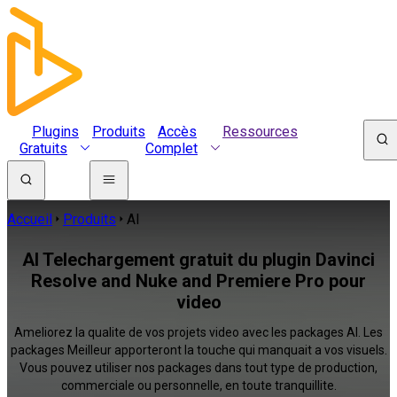
Plugins
Produits
Accès
Ressources
Gratuits
Complet
Accueil
Produits
AI
AI Telechargement gratuit du plugin Davinci
Resolve and Nuke and Premiere Pro pour
video
Ameliorez la qualite de vos projets video avec les packages AI. Les
packages Meilleur apporteront la touche qui manquait a vos visuels.
Vous pouvez utiliser nos packages dans tout type de production,
commerciale ou personnelle, en toute tranquillite.