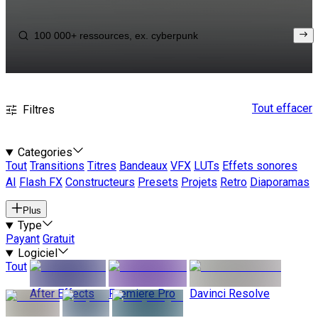
Tout effacer
Filtres
Categories
Tout
Transitions
Titres
Bandeaux
VFX
LUTs
Effets sonores
AI
Flash FX
Constructeurs
Presets
Projets
Retro
Diaporamas
Plus
Type
Payant
Gratuit
Logiciel
Tout
After Effects
Premiere Pro
Davinci Resolve