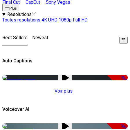
Final Cut
CapCut
Sony Vegas
Plus
Resolutions
Toutes resolutions
4K UHD
1080p Full HD
Best Sellers
Newest
Auto Captions
-51%
Voir plus
Voiceover AI
-51%