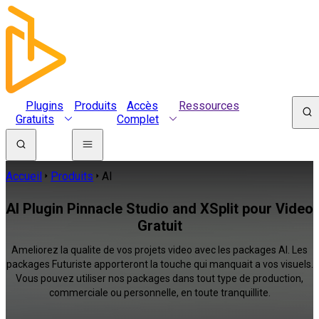
Plugins
Produits
Accès
Ressources
Gratuits
Complet
Accueil
Produits
AI
AI Plugin Pinnacle Studio and XSplit pour Video
Gratuit
Ameliorez la qualite de vos projets video avec les packages AI. Les
packages Futuriste apporteront la touche qui manquait a vos visuels.
Vous pouvez utiliser nos packages dans tout type de production,
commerciale ou personnelle, en toute tranquillite.