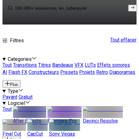
Tout effacer
Filtres
Categories
Tout
Transitions
Titres
Bandeaux
VFX
LUTs
Effets sonores
AI
Flash FX
Constructeurs
Presets
Projets
Retro
Diaporamas
Plus
Type
Payant
Gratuit
Logiciel
Tout
After Effects
Premiere Pro
Davinci Resolve
Final Cut
CapCut
Sony Vegas