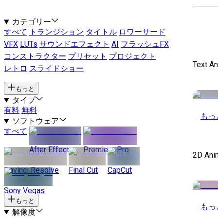
カテゴリー
すべて
トランジション
タイトル
ロワーサード
VFX
LUTs
サウンドエフェクト
AI
フラッシュFX
コンストラクター
プリセット
プロジェクト
Text A
レトロ
スライドショー
もっと
タイプ
有料
無料
もっ
ソフトウェア
すべて
After Effects
Premiere Pro
2D Ani
Davinci Resolve
Final Cut
CapCut
Sony Vegas
もっと
もっ
解像度