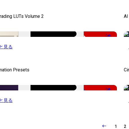
Grading LUTs Volume 2
AI
-50%
と見る
mation Presets
Ci
-50%
と見る
1
2