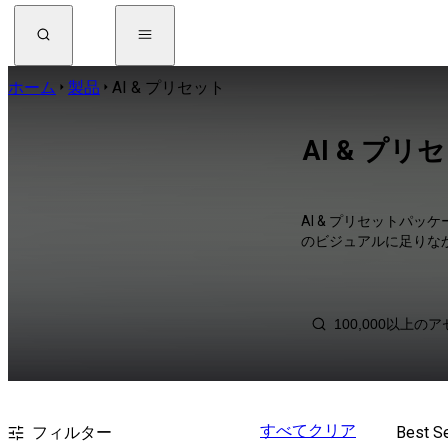
ホーム
製品
AI & プリセット
AI & プリセ
AI & プリセットパ
のビジュアルに足りな
すべてクリア
フィルター
Best Se