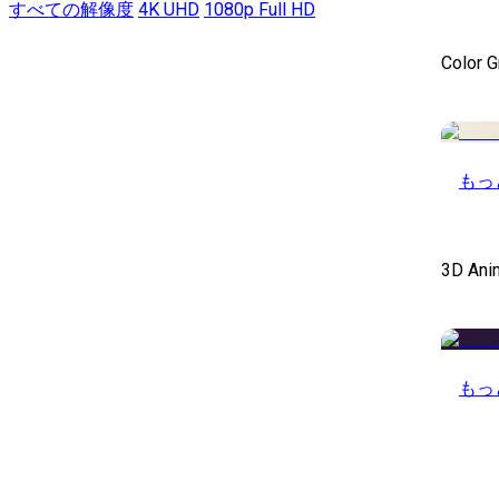
すべての解像度
4K UHD
1080p Full HD
Color 
もっ
3D Ani
もっ