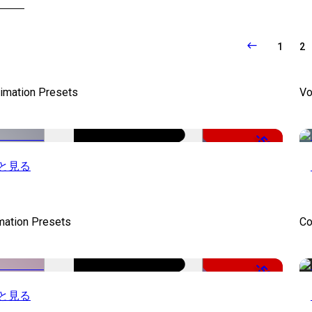
1
2
nimation Presets
Vo
-50%
と見る
mation Presets
Co
-50%
と見る