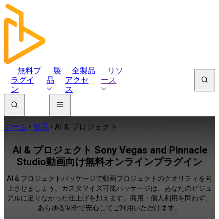
無料プ
製
全製品
リソ
ラグイ
品
アクセ
ース
ン
ス
ホーム
製品
AI & プロジェクト
AI & プロジェクト Sony Vegas and Pinnacle
Studio動画向け無料オンラインプラグイン
AI & プロジェクトパッケージで動画プロジェクトのクオリティを向
上させましょう。カスタマイズ可能パッケージは、あなたのビジュ
アルに足りなかった仕上げを加えます。商用・個人利用を問わず、
あらゆる制作で安心してご利用いただけます。