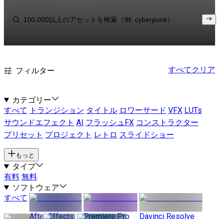
すべてクリア
フィルター
カテゴリー
すべて
トランジション
タイトル
ロワーサード
VFX
LUTs
サウンドエフェクト
AI
フラッシュFX
コンストラクター
プリセット
プロジェクト
レトロ
スライドショー
もっと
タイプ
有料
無料
ソフトウェア
すべて
After Effects
Premiere Pro
Davinci Resolve