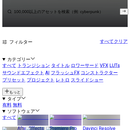
すべてクリア
フィルター
カテゴリー
すべて
トランジション
タイトル
ロワーサード
VFX
LUTs
サウンドエフェクト
AI
フラッシュFX
コンストラクター
プリセット
プロジェクト
レトロ
スライドショー
もっと
タイプ
有料
無料
ソフトウェア
すべて
After Effects
Premiere Pro
Davinci Resolve