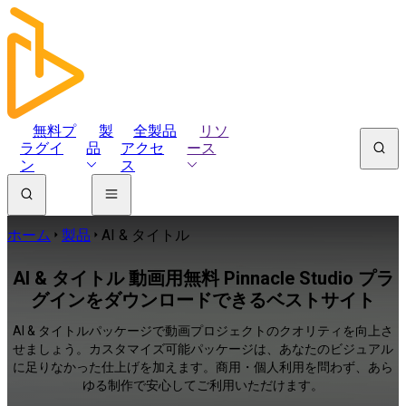
無料プ
製
全製品
リソ
ラグイ
品
アクセ
ース
ン
ス
ホーム
製品
AI & タイトル
AI & タイトル 動画用無料 Pinnacle Studio プラ
グインをダウンロードできるベストサイト
AI & タイトルパッケージで動画プロジェクトのクオリティを向上さ
せましょう。カスタマイズ可能パッケージは、あなたのビジュアル
に足りなかった仕上げを加えます。商用・個人利用を問わず、あら
ゆる制作で安心してご利用いただけます。