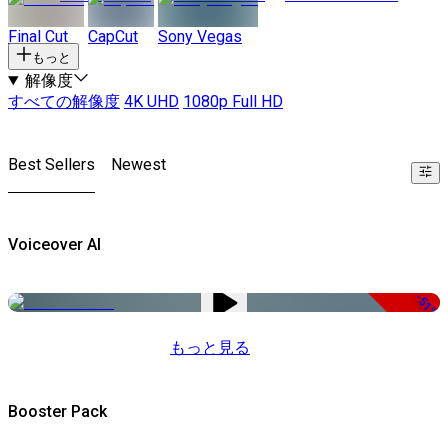
Final Cut
CapCut
Sony Vegas
もっと
解像度
すべての解像度
4K UHD
1080p Full HD
Best Sellers
Newest
Voiceover AI
-51%
もっと見る
Booster Pack