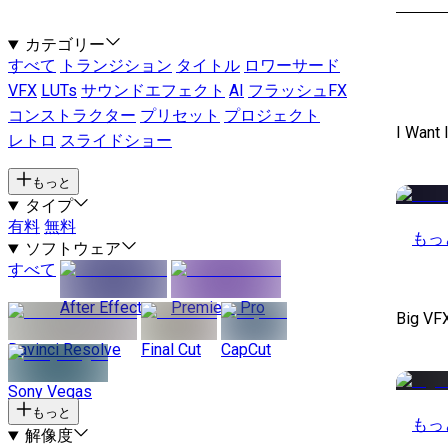
カテゴリー
すべて
トランジション
タイトル
ロワーサード
VFX
LUTs
サウンドエフェクト
AI
フラッシュFX
コンストラクター
プリセット
プロジェクト
I Want 
レトロ
スライドショー
もっと
タイプ
有料
無料
もっ
ソフトウェア
すべて
After Effects
Premiere Pro
Big VF
Davinci Resolve
Final Cut
CapCut
Sony Vegas
もっと
もっ
解像度