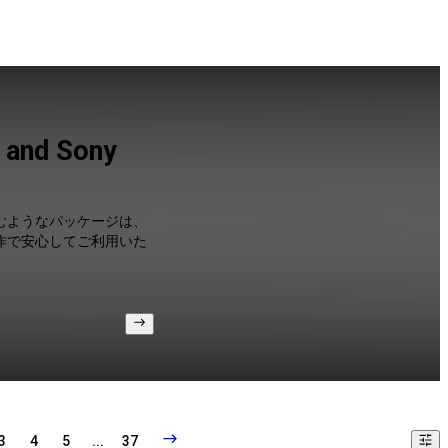
d Sony
むようなパッケージは、
作で安心してご利用いた
3
4
5
...
37