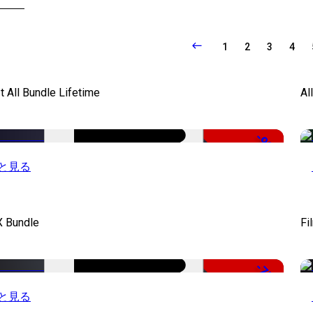
1
2
3
4
It All Bundle Lifetime
Al
-98%
と見る
X Bundle
Fi
-75%
と見る