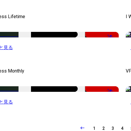
ess Lifetime
I 
-50%
と見る
cess Monthly
VF
-50%
と見る
1
2
3
4