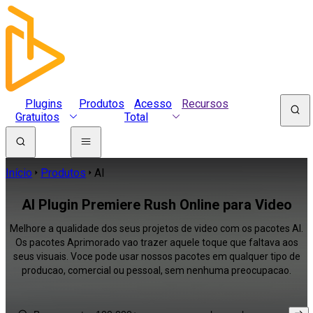
Plugins
Produtos
Acesso
Recursos
Gratuitos
Total
Início
Produtos
AI
AI Plugin Premiere Rush Online para Video
Melhore a qualidade dos seus projetos de video com os pacotes AI.
Os pacotes Aprimorado vao trazer aquele toque que faltava aos
seus visuais. Voce pode usar nossos pacotes em qualquer tipo de
producao, comercial ou pessoal, sem nenhuma preocupacao.