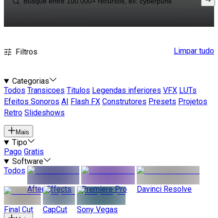
Limpar tudo
Filtros
Categorias
Todos
Transicoes
Titulos
Legendas inferiores
VFX
LUTs
Efeitos Sonoros
AI
Flash FX
Construtores
Presets
Projetos
Retro
Slideshows
Mais
Tipo
Pago
Gratis
Software
Todos
After Effects
Premiere Pro
Davinci Resolve
Final Cut
CapCut
Sony Vegas