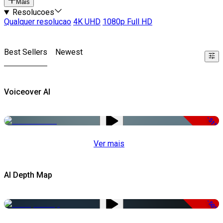
Mais
Resolucoes
Qualquer resolucao
4K UHD
1080p Full HD
Best Sellers
Newest
Voiceover AI
-51%
Ver mais
AI Depth Map
-50%