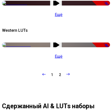
-50%
Ещё
Western LUTs
-48%
Ещё
1
2
Сдержанный AI & LUTs наборы