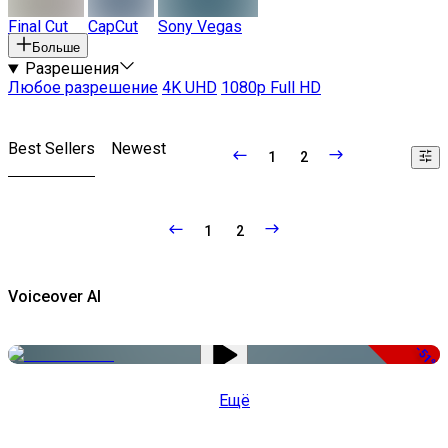
Final Cut
CapCut
Sony Vegas
Больше
Разрешения
Любое разрешение
4K UHD
1080p Full HD
Best Sellers
Newest
1
2
1
2
Voiceover AI
-51%
Ещё