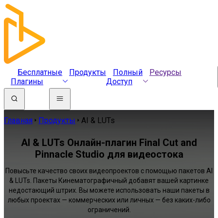
Бесплатные
Продукты
Полный
Ресурсы
Плагины
Доступ
Главная
Продукты
AI & LUTs
AI & LUTs Онлайн-плагин Final Cut and
Pinnacle Studio для видеостока
Повысьте качество своих видеопроектов с помощью пакетов AI
& LUTs. Пакеты Кинематографичный добавят вашей картинке
недостающий штрих. Вы можете использовать наши пакеты в
любых проектах — коммерческих или личных — без каких-либо
ограничений.