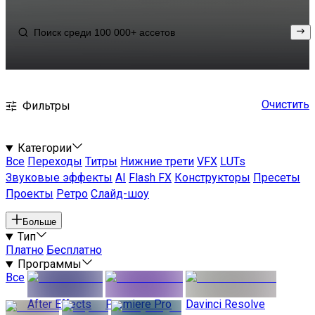
Очистить
Фильтры
Категории
Все
Переходы
Титры
Нижние трети
VFX
LUTs
Звуковые эффекты
AI
Flash FX
Конструкторы
Пресеты
Проекты
Ретро
Слайд-шоу
Больше
Тип
Платно
Бесплатно
Программы
Все
After Effects
Premiere Pro
Davinci Resolve