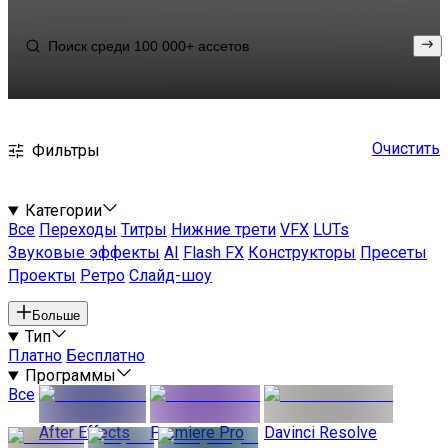
Очистить
Фильтры
Категории
Все
Переходы
Титры
Нижние трети
VFX
LUTs
Звуковые эффекты
AI
Flash FX
Конструкторы
Пресеты
Проекты
Ретро
Слайд-шоу
Больше
Тип
Платно
Бесплатно
Программы
Все
After Effects
Premiere Pro
Davinci Resolve