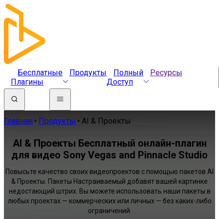
Бесплатные
Продукты
Полный
Ресурсы
Плагины
Доступ
Главная
Продукты
AI & Проекты
AI & Проекты Бесплатный онлайн-плагин
для видео Sony Vegas and Pinnacle Studio
Повысьте качество своих видеопроектов с помощью пакетов AI
& Проекты. Пакеты Настраиваемый добавят вашей картинке
недостающий штрих. Вы можете использовать наши пакеты в
любых проектах — коммерческих или личных — без каких-либо
ограничений.