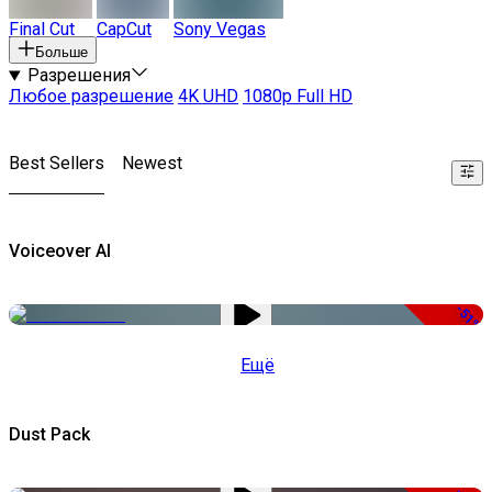
Final Cut
CapCut
Sony Vegas
Больше
Разрешения
Любое разрешение
4K UHD
1080p Full HD
Best Sellers
Newest
Voiceover AI
-51%
Ещё
Dust Pack