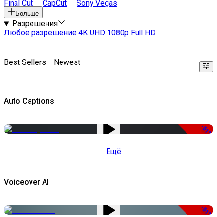
Final Cut
CapCut
Sony Vegas
Больше
Разрешения
Любое разрешение
4K UHD
1080p Full HD
Best Sellers
Newest
Auto Captions
-51%
Ещё
Voiceover AI
-51%