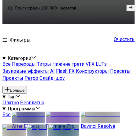
Очистить
Фильтры
Категории
Все
Переходы
Титры
Нижние трети
VFX
LUTs
Звуковые эффекты
AI
Flash FX
Конструкторы
Пресеты
Проекты
Ретро
Слайд-шоу
Больше
Тип
Платно
Бесплатно
Программы
Все
After Effects
Premiere Pro
Davinci Resolve