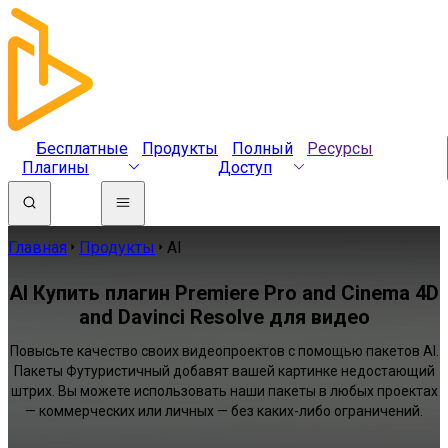
Бесплатные
Продукты
Полный
Ресурсы
Плагины
Доступ
Главная
Продукты
AI
AI Купить плагин Premiere Pro and Cinema 4D
and Davinci Resolve для видео
Повысьте качество своих видеопроектов с помощью пакетов AI.
Пакеты Футуристичный добавят вашей картинке недостающий
штрих. Вы можете использовать наши пакеты в любых проектах
— коммерческих или личных — без каких-либо ограничений.