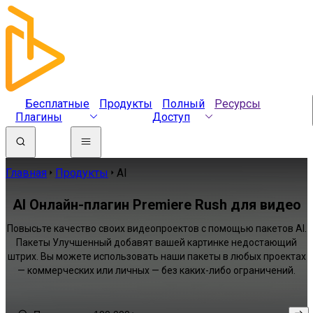
Бесплатные
Продукты
Полный
Ресурсы
Плагины
Доступ
Главная
Продукты
AI
AI Онлайн-плагин Premiere Rush для видео
Повысьте качество своих видеопроектов с помощью пакетов AI.
Пакеты Улучшенный добавят вашей картинке недостающий
штрих. Вы можете использовать наши пакеты в любых проектах
— коммерческих или личных — без каких-либо ограничений.