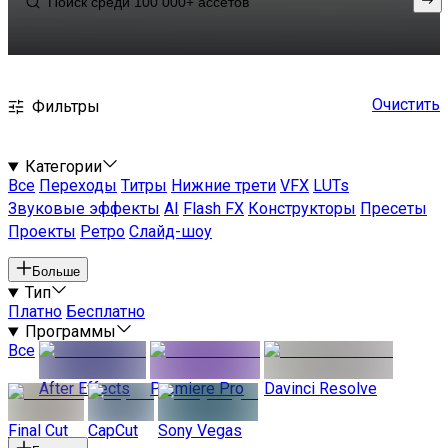
Очистить
Фильтры
Категории
Все
Переходы
Титры
Нижние трети
VFX
LUTs
Звуковые эффекты
AI
Flash FX
Конструкторы
Пресеты
Проекты
Ретро
Слайд-шоу
Больше
Тип
Платно
Бесплатно
Программы
Все
After Effects
Premiere Pro
Davinci Resolve
Final Cut
CapCut
Sony Vegas