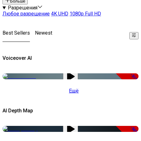
Больше
Разрешения
Любое разрешение
4K UHD
1080p Full HD
Best Sellers
Newest
Voiceover AI
-51%
Ещё
AI Depth Map
-50%