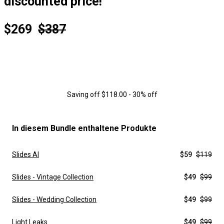
discounted price!
$269
$387
Saving off $118.00 - 30% off
In diesem Bundle enthaltene Produkte
Slides AI
$59
$119
Slides - Vintage Collection
$49
$99
Slides - Wedding Collection
$49
$99
Light Leaks
$49
$99