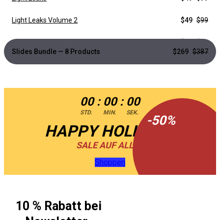
Light Leaks Volume 2
$49
$99
Footages to Comps
$24
$49
Slides Bundle — 8 Products
$269
$387
Split Screens
$49
$99
Old Film Constructor
$59
$119
00
:
00
:
00
STD.
MIN.
SEK.
-
50
%
HAPPY HOLIDAYS
SALE AUF ALLES
Shoppen
10 % Rabatt bei