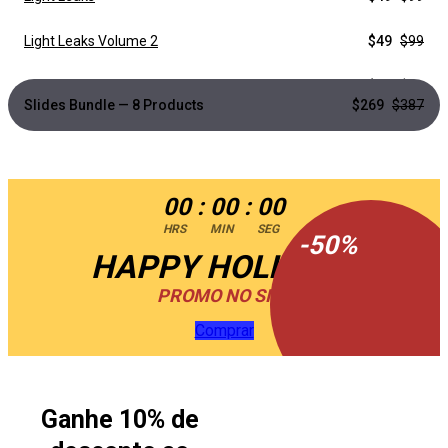
Light Leaks Volume 2
$49
$99
Footages to Comps
$24
$49
Slides Bundle — 8 Products
$269
$387
Split Screens
$49
$99
Old Film Constructor
$59
$119
00
:
00
:
00
HRS
MIN
SEG
-
50
%
HAPPY HOLIDAYS
PROMO NO SITE
Comprar
Ganhe 10% de