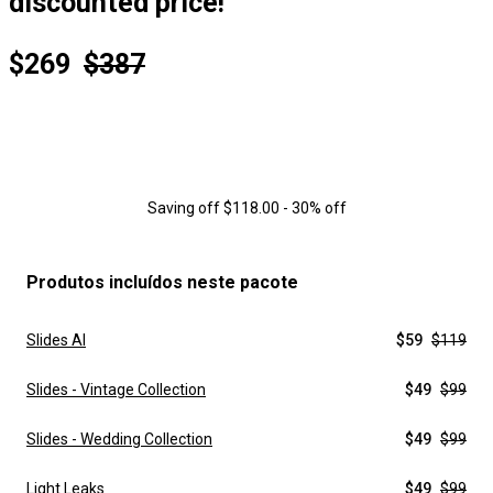
discounted price!
$269
$387
Saving off $118.00 - 30% off
Produtos incluídos neste pacote
Slides AI
$59
$119
Slides - Vintage Collection
$49
$99
Slides - Wedding Collection
$49
$99
Light Leaks
$49
$99